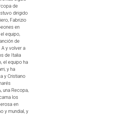
ercopa de
stuvo dirigido
ero, Fabrizio
mpeones en
el equipo,
sanción de
 A y volver a
s de Italia
, el equipo ha
ri, y ha
a y Cristiano
marés
, una Recopa,
carna los
umerosa en
o y mundial, y