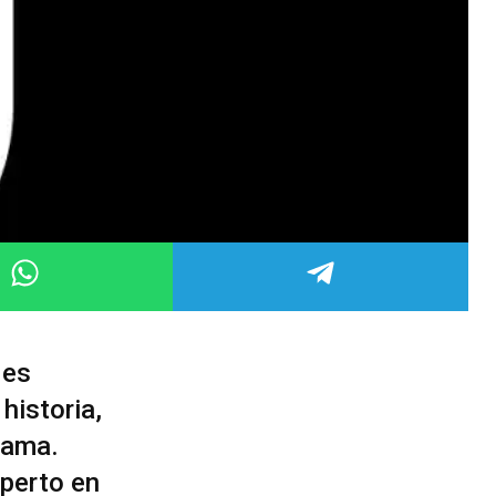
 es
historia,
Dama.
xperto en