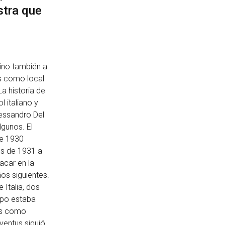
stra que
sino también a
os como local
a historia de
l italiano y
lessandro Del
lgunos. El
de 1930
os de 1931 a
acar en la
os siguientes.
Italia, dos
ipo estaba
res como
uventus siguió