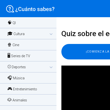
🧠
QI
Quiz sobre el e
🎓
expand_more
Cultura
🍿
Cine
🖥️
Series de TV
⚾
expand_more
Deportes
🎧
Música
🎮
Entretenimiento
🐶
Animales