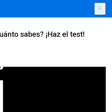
search
uánto sabes? ¡Haz el test!