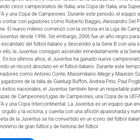
ndo cinco campeonatos de Italia, una Copa de Italia, una Sup
EFA y una Copa de Campeones. Durante este periodo, el equipo e
do contar con jugadores como Roberto Baggio, Alessandro Del Pi
ane. El nuevo milenio comenzó con la victoria en la Liga de Ca
 Juventus desde 1996. Sin embargo, 2006 fue un año negro para 
l escándalo del fútbol italiano y descendió a la Serie B con una 
 ello, la Juventus consiguió ascender inmediatamente a la Serie
ano. En los últimos años, el Juventus ha ganado nueve campeonato
ndo un récord absoluto en el fútbol italiano. Durante este tiempo
enadores como Antonio Conte, Massimiliano Allegri y Maurizio Sar
jugadores de la talla de Gianluigi Buffon, Andrea Pirlo, Paul Pogb
éxitos nacionales, el Juventus también tiene un respetable pal
 Copas de Campeones/Ligas de Campeones, una Copa de la UEFA
A y una Copa Intercontinental. La Juventus es un equipo que en
el orgullo y la victoria, y cuenta con una afición apasionada y n
ta de la Juventus se ha convertido en un icono del fútbol italian
ónimo de gran fútbol y de historia del fútbol.