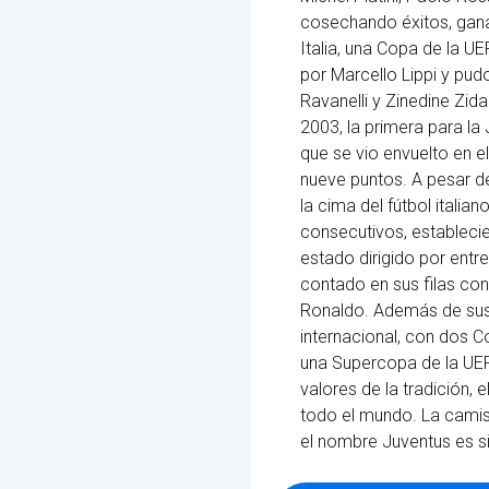
cosechando éxitos, gana
Italia, una Copa de la U
por Marcello Lippi y pu
Ravanelli y Zinedine Zid
2003, la primera para la
que se vio envuelto en e
nueve puntos. A pesar de
la cima del fútbol itali
consecutivos, establecie
estado dirigido por entr
contado en sus filas con 
Ronaldo. Además de sus 
internacional, con dos
una Supercopa de la UEF
valores de la tradición, 
todo el mundo. La camise
el nombre Juventus es sin