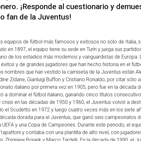
onero. ¡Responde al cuestionario y demue
o fan de la Juventus!
s equipos de fútbol más famosos y exitosos no sólo de Italia, 
dado en 1897, el equipo tiene su sede en Turín y juega sus partid
 uno de los estadios más modernos y vanguardistas de Europa. L
 éxitos y de grandes jugadores que han hecho historia en el fútbo
os nombres que han vestido la camiseta de la Juventus están A
edine Zidane, Gianluigi Buffon y Cristiano Ronaldo, por citar sólo a
nato italiano por primera vez en 1905, pero fue en la década 
a dominar el fútbol italiano, ganando cinco títulos consecutiv
 crisis en las décadas de 1950 y 1960, el Juventus volvió a dest
 el Scudetto en 1972 y luego cuatro veces más en los siete añ
década dorada para el Juventus, que ganó seis campeonatos de 
 UEFA y una Copa de Campeones. Durante este periodo, el equ
rapattoni y contaba con una plantilla de alto nivel, con jugado
si, Zbigniew Boniek y Marco Tardelli. En la década de 1990, el J