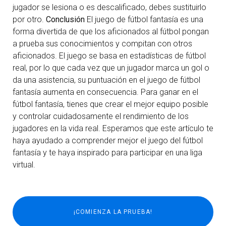
jugador se lesiona o es descalificado, debes sustituirlo
por otro.
Conclusión
El juego de fútbol fantasía es una
forma divertida de que los aficionados al fútbol pongan
a prueba sus conocimientos y compitan con otros
aficionados. El juego se basa en estadísticas de fútbol
real, por lo que cada vez que un jugador marca un gol o
da una asistencia, su puntuación en el juego de fútbol
fantasía aumenta en consecuencia. Para ganar en el
fútbol fantasía, tienes que crear el mejor equipo posible
y controlar cuidadosamente el rendimiento de los
jugadores en la vida real. Esperamos que este artículo te
haya ayudado a comprender mejor el juego del fútbol
fantasía y te haya inspirado para participar en una liga
virtual.