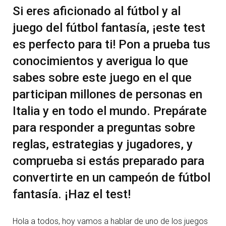
Si eres aficionado al fútbol y al
juego del fútbol fantasía, ¡este test
es perfecto para ti! Pon a prueba tus
conocimientos y averigua lo que
sabes sobre este juego en el que
participan millones de personas en
Italia y en todo el mundo. Prepárate
para responder a preguntas sobre
reglas, estrategias y jugadores, y
comprueba si estás preparado para
convertirte en un campeón de fútbol
fantasía. ¡Haz el test!
Hola a todos, hoy vamos a hablar de uno de los juegos