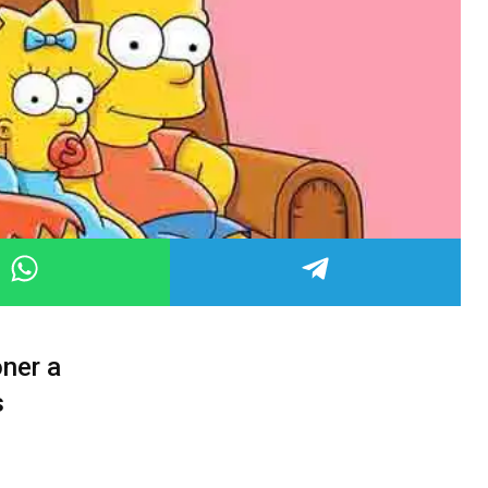
oner a
s