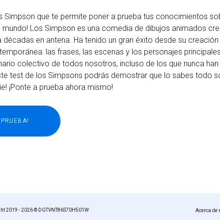
Los Simpson que te permite poner a prueba tus conocimientos sob
l mundo! Los Simpson es una comedia de dibujos animados cr
 décadas en antena. Ha tenido un gran éxito desde su creación y
ntemporánea: las frases, las escenas y los personajes principal
nario colectivo de todos nosotros, incluso de los que nunca han
ste test de los Simpsons podrás demostrar que lo sabes todo 
ie! ¡Ponte a prueba ahora mismo!
ght 2019 - 2026 © DGTVNT86S70H501W
Acerca de 