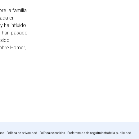
re la familia
eada en
 ha influido
es han pasado
 sido
sobre Homer,
nos
-
Política de privacidad
-
Política de cookies
-
Preferencias de seguimiento de la publicidad