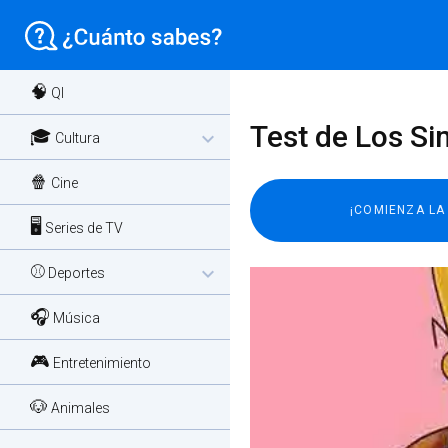
🧠
QI
Test de Los Si
🎓
expand_more
Cultura
🍿
Cine
🖥️
Series de TV
⚾
expand_more
Deportes
🎧
Música
🎮
Entretenimiento
🐶
Animales